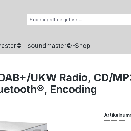
master©
soundmaster©-Shop
 DAB+/UKW Radio, CD/MP3,
uetooth®, Encoding
Artikelnum