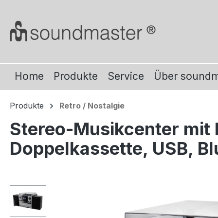
m Hauptinhalt springen
Zur Suche springen
Zur Hauptnavigation springen
Home
Produkte
Service
Über sound
Produkte
Retro / Nostalgie
Stereo-Musikcenter mit
Doppelkassette, USB, Bl
Bildergalerie überspringen