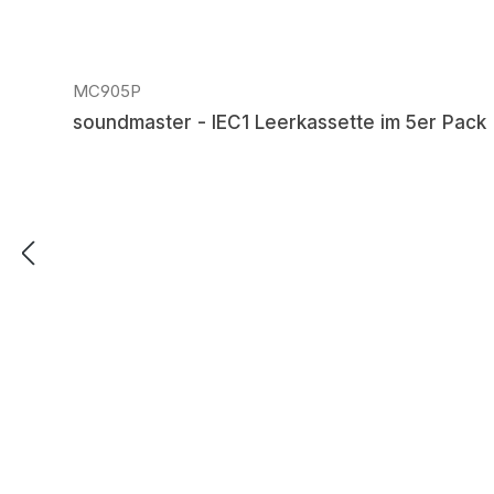
MC905P
soundmaster - IEC1 Leerkassette im 5er Pack
Regulärer Preis: