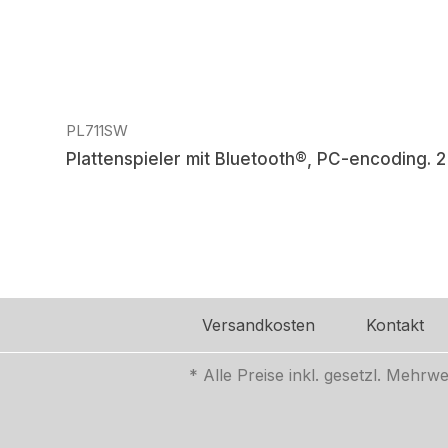
PL711SW
Plattenspieler mit Bluetooth®, PC-encoding.
Regulärer Preis:
Versandkosten
Kontakt
* Alle Preise inkl. gesetzl. Mehrw