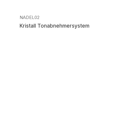
NADEL02
Kristall Tonabnehmersystem
Regulärer Preis: