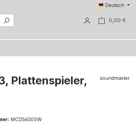
Deutsch
0,00 €
Ware
 Plattenspieler,
soundmaster
mer:
MCD5600SW