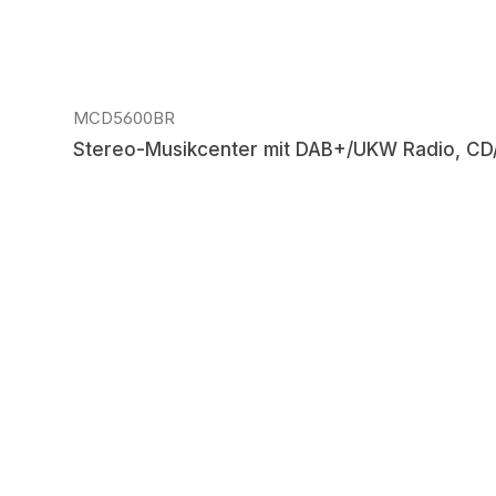
MCD5600BR
Stereo-Musikcenter mit DAB+/UKW Radio, CD/M
Regulärer Preis: