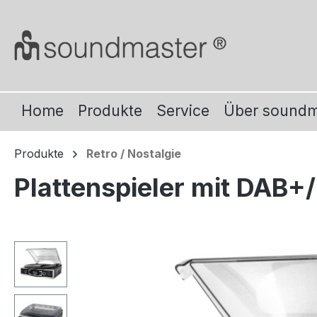
m Hauptinhalt springen
Zur Suche springen
Zur Hauptnavigation springen
Home
Produkte
Service
Über sound
Produkte
Retro / Nostalgie
Plattenspieler mit DAB
Bildergalerie überspringen