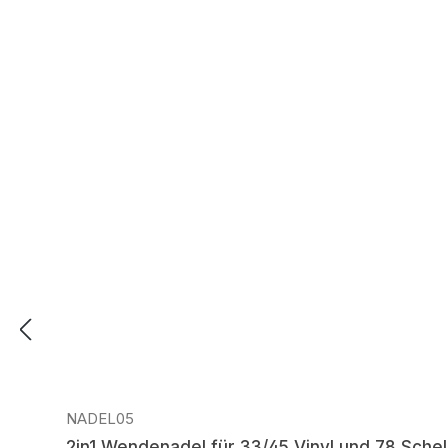
Regulärer Preis:
NADEL05
2in1 Wendenadel für 33/45 Vinyl und 78 Schel