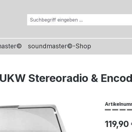
master©
soundmaster©-Shop
+/UKW Stereoradio & Encod
Artikelnum
Regulärer Pr
119,90