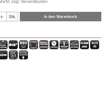
. MwSt. zzgl. Versandkosten
 Anzahl: Gib den gewünschten Wert ein 
Stk.
In den Warenkorb