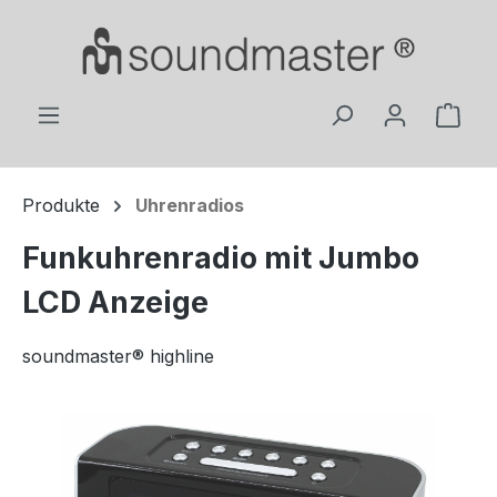
Zum Hauptinhalt springen
Ware
Produkte
Uhrenradios
Funkuhrenradio mit Jumbo
LCD Anzeige
soundmaster® highline
Bildergalerie überspringen