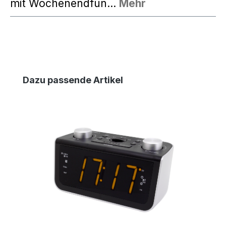
mit Wochenendfun…
Mehr
Produktgalerie überspringen
Dazu passende Artikel