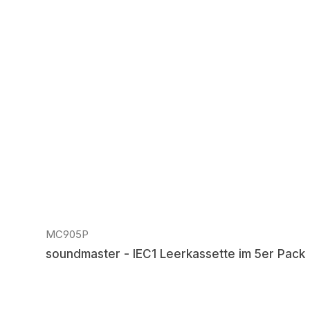
Produktgalerie überspringen
MC905P
soundmaster - IEC1 Leerkassette im 5er Pack