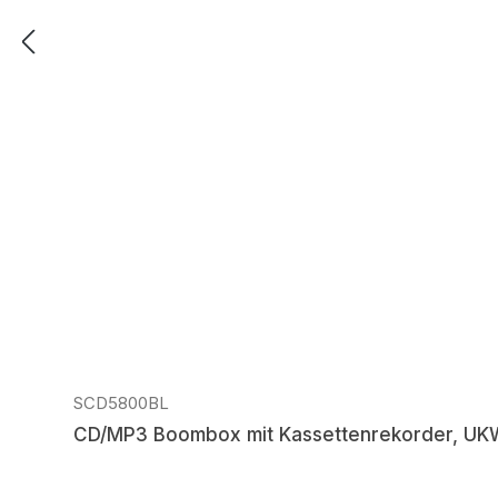
Regulärer Preis:
SCD5800BL
CD/MP3 Boombox mit Kassettenrekorder, UKW-P