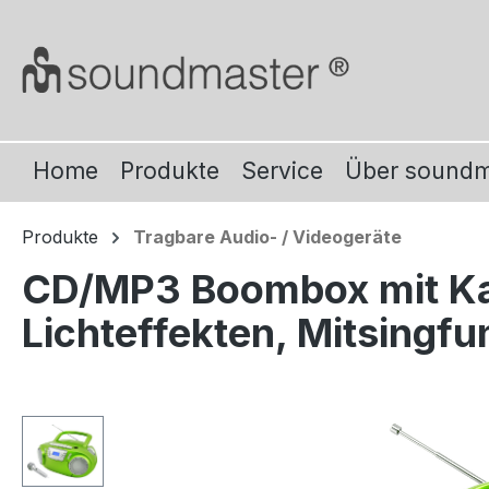
m Hauptinhalt springen
Zur Suche springen
Zur Hauptnavigation springen
Home
Produkte
Service
Über sound
Produkte
Tragbare Audio- / Videogeräte
CD/MP3 Boombox mit Ka
Lichteffekten, Mitsingfu
Bildergalerie überspringen