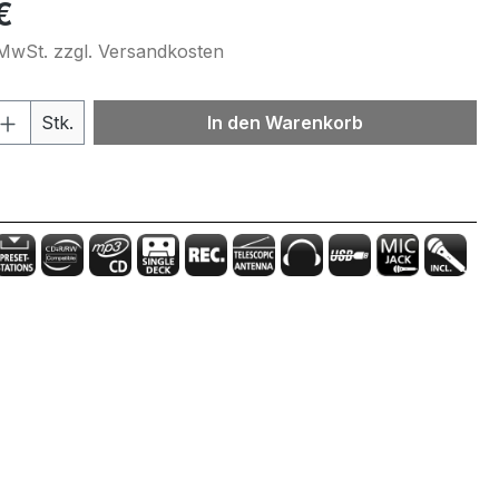
eis:
€
. MwSt. zzgl. Versandkosten
 Anzahl: Gib den gewünschten Wert ein 
Stk.
In den Warenkorb