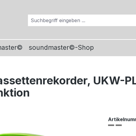
master©
soundmaster©-Shop
ssettenrekorder, UKW-PL
nktion
Artikelnum