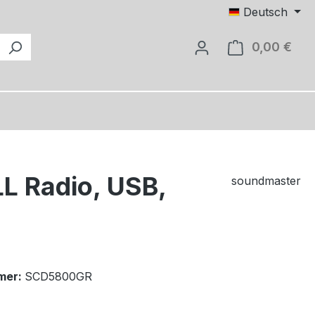
Deutsch
0,00 €
Ware
L Radio, USB,
soundmaster
mer:
SCD5800GR