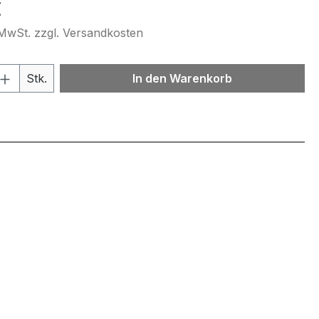
eis:
€
. MwSt. zzgl. Versandkosten
 Anzahl: Gib den gewünschten Wert ein 
Stk.
In den Warenkorb