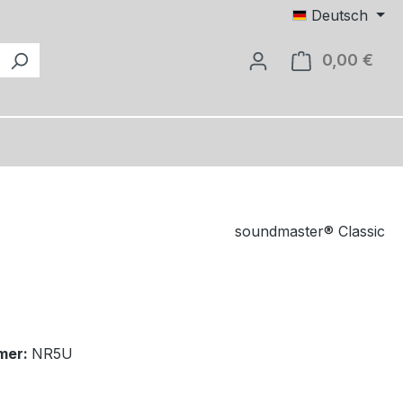
Deutsch
0,00 €
Ware
soundmaster® Classic
mer:
NR5U