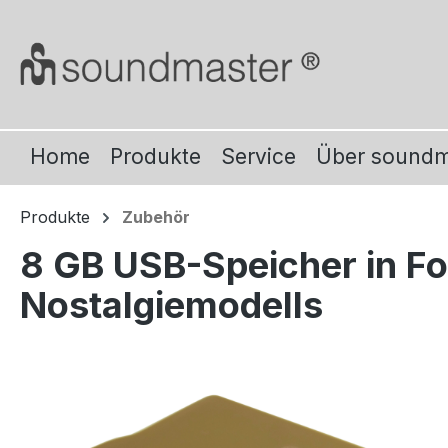
m Hauptinhalt springen
Zur Suche springen
Zur Hauptnavigation springen
Home
Produkte
Service
Über sound
Produkte
Zubehör
8 GB USB-Speicher in F
Nostalgiemodells
Bildergalerie überspringen