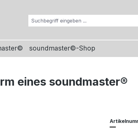
master©
soundmaster©-Shop
orm eines soundmaster®
Artikelnum